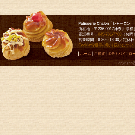
Patisserie Chalon「シャーロン」
所在地：〒
236-0017
神奈川県
横
電話番号：
045-781-7760
（お問
営業時間：8:30～18:30／
Cookie情報等の取り扱いについ
フ
ホーム
ご挨拶
ポテトパイ
ロ
ッ
タ
ー
メ
ニ
ュ
ー