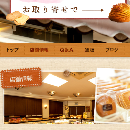
主
な
メ
ニ
ュ
ー